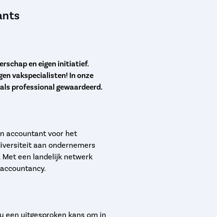
ants
schap en eigen initiatief.
en vakspecialisten! In onze
 als professional gewaardeerd.
 en accountant voor het
 diversiteit aan ondernemers
 Met een landelijk netwerk
n accountancy.
r jou een uitgesproken kans om in